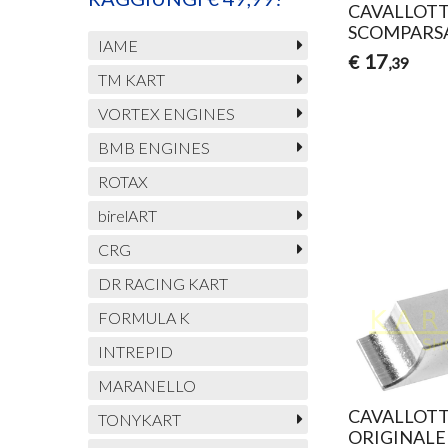
CAVALLOTT
SCOMPARSA
IAME
17
€
,39
TM KART
VORTEX ENGINES
BMB ENGINES
ROTAX
birelART
CRG
DR RACING KART
FORMULA K
INTREPID
MARANELLO
CAVALLOTT
TONYKART
ORIGINALE