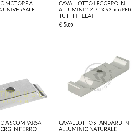
O MOTORE A
CAVALLOTTO LEGGERO IN
 UNIVERSALE
ALLUMINIO Ø 30 X 92 mm PER
TUTTI I TELAI
5
€
,00
O A SCOMPARSA
CAVALLOTTO STANDARD IN
 CRG IN FERRO
ALLUMINIO NATURALE