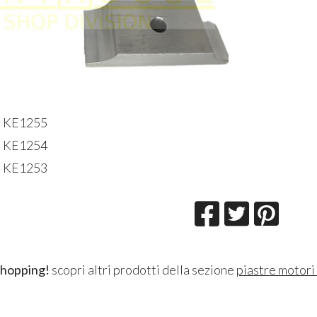
D KE1255
D KE1254
D KE1253
shopping!
scopri altri prodotti della sezione
piastre motori