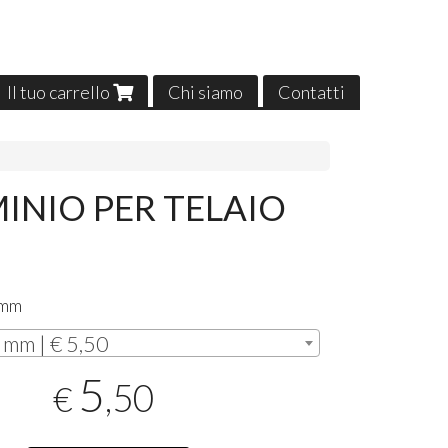
Il tuo carrello
Chi siamo
Contatti
INIO PER TELAIO
 mm
 mm | € 5,50
5
,50
€