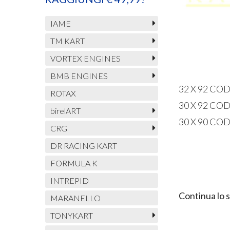
IAME
TM KART
VORTEX ENGINES
BMB ENGINES
32 X 92 CO
ROTAX
30 X 92 CO
birelART
30 X 90 CO
CRG
DR RACING KART
FORMULA K
INTREPID
Continua lo 
MARANELLO
TONYKART