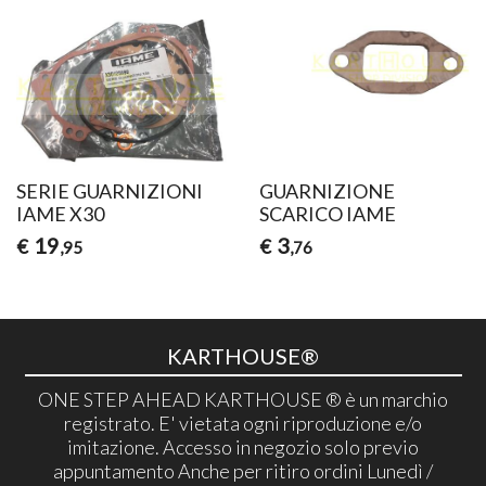
SERIE GUARNIZIONI
GUARNIZIONE
IAME X30
SCARICO IAME
19
3
€
€
,95
,76
KARTHOUSE®
ONE STEP AHEAD KARTHOUSE ® è un marchio
registrato. E' vietata ogni riproduzione e/o
imitazione. Accesso in negozio solo previo
appuntamento Anche per ritiro ordini Lunedì /