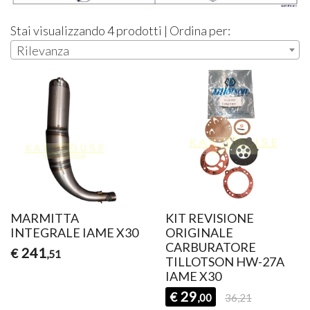
Stai visualizzando 4 prodotti | Ordina per:
Rilevanza
MARMITTA
KIT REVISIONE
INTEGRALE IAME X30
ORIGINALE
CARBURATORE
241
€
,51
TILLOTSON HW-27A
IAME X30
29
€
,00
36,21