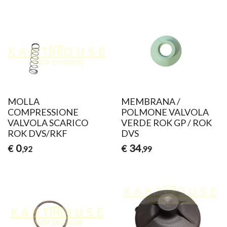
MOLLA
MEMBRANA /
COMPRESSIONE
POLMONE VALVOLA
VALVOLA SCARICO
VERDE ROK GP / ROK
ROK DVS/RKF
DVS
0
34
€
€
,92
,99