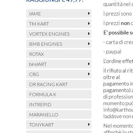
quantità nel 
I prezzi sono
IAME
I prezzi
non
c
TM KART
E' possibile 
VORTEX ENGINES
- carta di cr
BMB ENGINES
- paypal
ROTAX
L'ordine effe
birelART
Il rifiuto al
CRG
oltre al
pagamento int
DR RACING KART
pagamento) a 
FORMULA K
di
professioni
momento può 
INTREPID
info@kartho
MARANELLO
laddove non r
TONYKART
Nel momento i
affinchè lo s