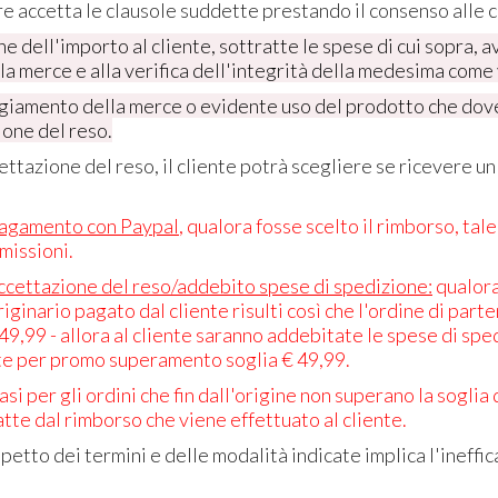
e accetta le clausole suddette prestando il consenso alle c
ne dell'importo al cliente, sottratte le spese di cui sopra,
la merce e alla verifica dell'integrità della medesima come
iamento della merce o evidente uso del prodotto che dove
ione del reso.
cettazione del reso, il cliente potrà scegliere se ricevere 
pagamento con Paypal
, qualora fosse scelto il rimborso, tal
missioni.
accettazione del reso/addebito spese di spedizione:
qualora
riginario pagato dal cliente risulti così che l'ordine di part
 49,99 - allora al cliente saranno addebitate le spese di sp
te per promo superamento soglia € 49,99.
asi per gli ordini che fin dall'origine non superano la sogli
te dal rimborso che viene effettuato al cliente.
spetto dei termini e delle modalità indicate implica l'ineffic