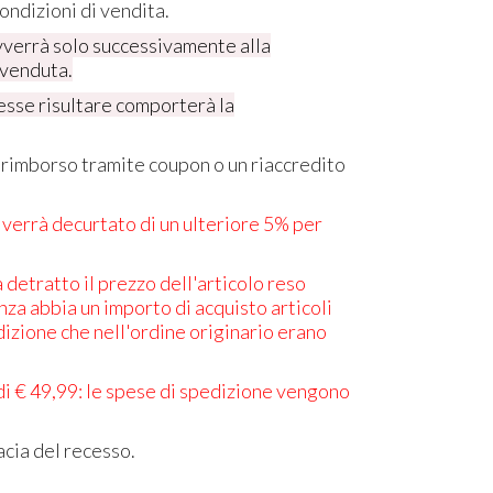
ondizioni di vendita.
 avverrà solo successivamente alla
 venduta.
sse risultare comporterà la
un rimborso tramite coupon o un riaccredito
e verrà decurtato di un ulteriore 5% per
 detratto il prezzo dell'articolo reso
enza abbia un importo di acquisto articoli
edizione che nell'ordine originario erano
a di € 49,99: le spese di spedizione vengono
acia del recesso.