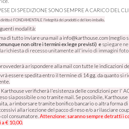
rice.
PESE DI SPEDIZIONE SONO SEMPRE A CARICO DEL CL
.
e diritto è FONDAMENTALE l'integrità dei prodotti e del loro imballo
eguenti modalità:
ma di tutto inviare una mail a info@karthouse.com (meglio 
munque non oltre i termini ex lege previsti) e
spiegare nel
 la richiesta di recesso unitamente all'invio di immagini fo
rovvederà a rispondere alla mail con tutte le indicazioni de
vrà essere spedita entro il termine di 14 gg. da quanto si ri
ente.
: Karthouse verificherà l'esistenza delle condizioni per 
 reso sia possibile o no tramite mail. Se possibile, Karthou
ita, a rimborsare tramite bonifico bancario o altra forma 
ccessivi alla ricezione del pacco di reso e/o a rilasciare coup
 col consumatore.
Attenzione: saranno sempre detratti i co
 a € 10,00.