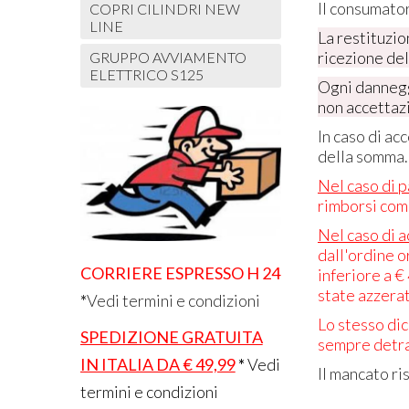
Il consumator
COPRI CILINDRI NEW
LINE
La restituzio
ricezione del
GRUPPO AVVIAMENTO
ELETTRICO S125
Ogni dannegg
non accettaz
In caso di ac
della somma.
Nel caso di 
rimborsi com
Nel caso di 
dall'ordine o
CORRIERE ESPRESSO H 24
inferiore a €
state azzera
*
Vedi termini e condizioni
Lo stesso dic
SPEDIZIONE GRATUITA
sempre detrat
IN ITALIA DA € 49,99
*
Vedi
Il mancato ri
termini e condizioni