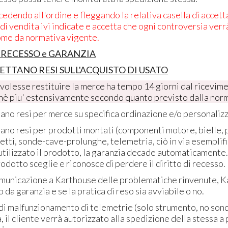
ocedendo all'ordine e fleggando la relativa casella di accet
 di vendita ivi indicate e accetta che ogni controversia ver
me da normativa vigente.
 RECESSO e GARANZIA
ETTANO RESI SULL'ACQUISTO DI USATO
e volesse restituire la merce ha tempo 14 giorni dal ricevime
chè piu' estensivamente secondo quanto previsto dalla nor
ano resi per merce su specifica ordinazione e/o personalizz
ano resi per prodotti montati (componenti motore, bielle, 
netti, sonde-cave-prolunghe, telemetria, ciò in via esemplif
utilizzato il prodotto, la garanzia decade automaticamente
rodotto sceglie e riconosce di perdere il diritto di recesso.
comunicazione a Karthouse delle problematiche rinvenute, Ka
da garanzia e se la pratica di reso sia avviabile o no.
di malfunzionamento di telemetrie (solo strumento, no sond
 il cliente verrà autorizzato alla spedizione della stessa a