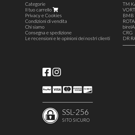
Categorie
TM K
Il tuo carrello
VORT
/
Privacy e Cookies
BMB
Condizioni di vendita
ROTA
Chi siamo
birel
Consegna e spedizione
CRG
Le recensioni e le opinioni dei nostri clienti
DR R
FOR
INTR
MAR
TON
ABBI
ACQU
ATTR
BATT
SPE
CAND
CARB
CAR
SSL-256
CATE
CORO
SITO SICURO
LUBRI
MOL