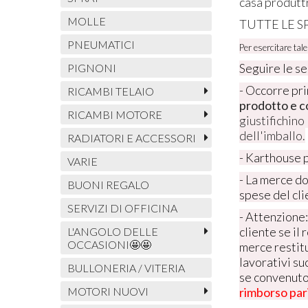
casa produtt
MOLLE
TUTTE LE S
PNEUMATICI
Per esercitare tal
Seguire le s
PIGNONI
- Occorre pri
RICAMBI TELAIO
prodotto e co
RICAMBI MOTORE
giustifichino
dell'imballo.
RADIATORI E ACCESSORI
- Karthouse p
VARIE
- La merce do
BUONI REGALO
spese del cli
SERVIZI DI OFFICINA
- Attenzione
cliente se il
L'ANGOLO DELLE
OCCASIONI🤩🤩
merce restitu
lavorativi su
BULLONERIA / VITERIA
se convenuto
rimborso pari
MOTORI NUOVI