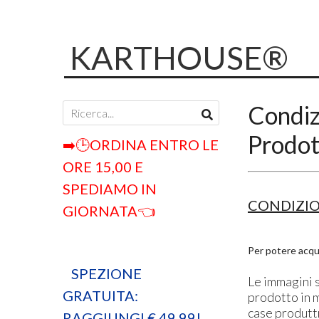
KARTHOUSE®
Condiz
Prodott
➡️🕒ORDINA ENTRO LE
ORE 15,00 E
SPEDIAMO IN
CONDIZIO
GIORNATA👈
Per potere acqu
SPEZIONE
Le immagini 
GRATUITA:
prodotto in 
case produttr
RAGGIUNGI € 49,99!