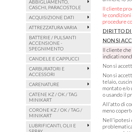
ABBIGLIAMENTO,
CASCHI, PARACOSTOLE
Il cliente pr
le condizioni
ACQUISIZIONE DATI
procedure co
ATTREZZATURA VARIA
DIRITTO DI
BATTERIE / PULSANTI
NON SI ACC
ACCENSIONE -
SPEGNIMENTO
Il cliente ch
indicati non
CANDELE E CAPPUCCI
Non si accett
CARBURATORI E
ACCESSORI
Non si accett
telaio, cusci
CARENATURE
montato e/o 
o usando il p
CATENE KZ / OK / TAG
MINIKART
All'atto di 
CORONE KZ / OK / TAG /
meno coperto 
MINIKART
Nell'ipotesi 
LUBRIFICANTI, OLII E
problematica,
SPRAY