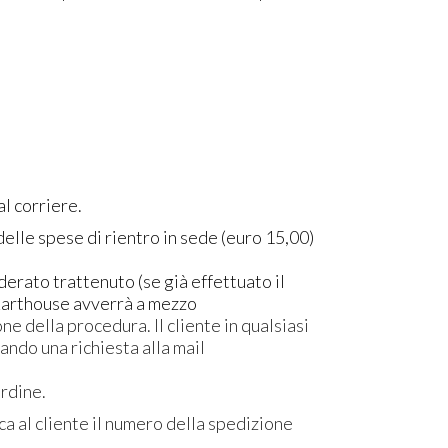
al corriere.
 delle spese di rientro in sede (euro 15,00)
erato trattenuto (se già effettuato il
 Karthouse avverrà a mezzo
e della procedura. Il cliente in qualsiasi
ndo una richiesta alla mail
ordine.
ca al cliente il numero della spedizione