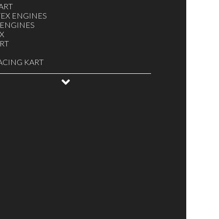
ART
EX ENGINES
 ENGINES
X
ART
ACING KART
MULA K
EPID
ANELLO
YKART
GLIAMENTO, CASCHI, PARACOSTOLE
ISIZIONE DATI
EZZATURA VARIA
ERIE / PULSANTI ACCENSIONE -
GNIMENTO
ELE E CAPPUCCI
URATORI E ACCESSORI
ENATURE
NE KZ / OK / TAG MINIKART
NE KZ / OK / TAG / MINIKART
FICANTI, OLII E SPRAY
LE