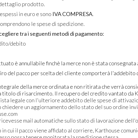
dettaglio prodotto.
 espessi in euro e sono
IVA COMPRESA
.
omprendono le spese di spedizione.
scegliere tra i seguenti metodi di pagamento:
edito/debito
ttuato è annullabile finchè la merce non è stata consegnata 
 ritiro del pacco per scelta del cliente comporterà l'addebito
egrale della merce ordinata e non ritirata che verrà consid
titolo di risarcimento. Il recupero del credito vantato da
sta legale con l'ulteriore addebito delle spese di attivazion
chiedere un aggiornamento dello stato del suo ordine invia
use.com
icevesse mail automatiche sullo stato di lavorazione dell'
n cui il pacco viene affidato al corriere, Karthouse comuni
tesso possa tenere monitorata la spedizione stessa.