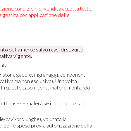
tazione condizioni di vendita accetta tutte
rà gestita con applicazione delle
nto della merce salvo i casi di seguito
mativa vigente.
ata.
pistoni, gabbie, ingranaggi, componenti
icativa ma non esclusiva). Una volta
. In questo caso il consumatore montando
rthouse segnalerà se il prodotto sia o
e-cavi-prolunghe), valutata la
 proprie spese previa autorizzazione della