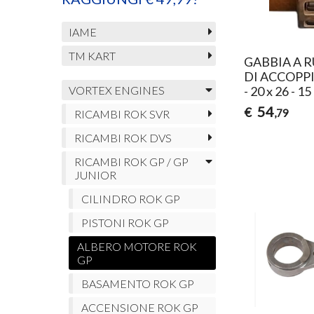
IAME
TM KART
GABBIA A R
DI ACCOPP
- 20 x 26 - 1
VORTEX ENGINES
54
€
,79
RICAMBI ROK SVR
RICAMBI ROK DVS
RICAMBI ROK GP / GP
JUNIOR
CILINDRO ROK GP
PISTONI ROK GP
ALBERO MOTORE ROK
GP
BASAMENTO ROK GP
ACCENSIONE ROK GP