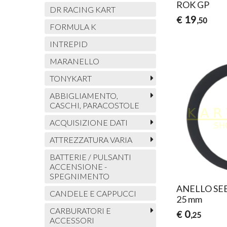
ROK GP
DR RACING KART
19
€
,50
FORMULA K
INTREPID
MARANELLO
TONYKART
ABBIGLIAMENTO,
CASCHI, PARACOSTOLE
ACQUISIZIONE DATI
ATTREZZATURA VARIA
BATTERIE / PULSANTI
ACCENSIONE -
SPEGNIMENTO
ANELLO SE
CANDELE E CAPPUCCI
25 mm
CARBURATORI E
0
€
,25
ACCESSORI