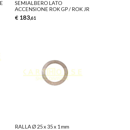
E
SEMIALBERO LATO
ACCENSIONE ROK GP / ROK JR
183
€
,61
O
RALLA Ø 25 x 35 x 1 mm