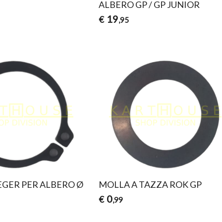
ALBERO GP / GP JUNIOR
19
€
,95
EGER PER ALBERO Ø
MOLLA A TAZZA ROK GP
0
€
,99