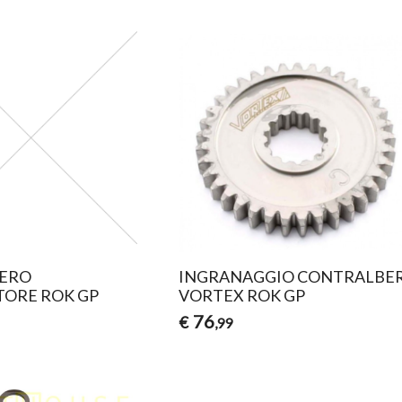
ERO
INGRANAGGIO CONTRALBE
TORE ROK GP
VORTEX ROK GP
76
€
,99