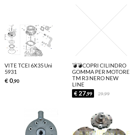
VITE TCEI 6X35 Uni
💣💣COPRI CILINDRO
5931
GOMMA PER MOTORE
TM R3 NERO NEW
0
€
,90
LINE
27
€
,99
29,99