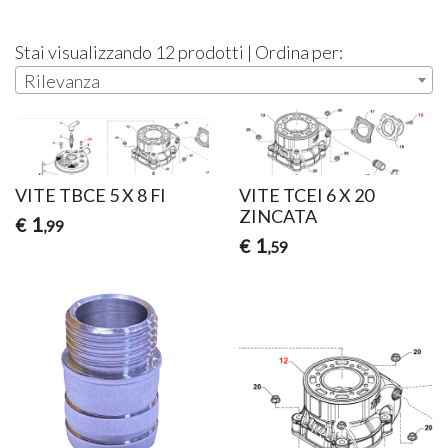
Stai visualizzando 12 prodotti | Ordina per:
Rilevanza
VITE TBCE 5 X 8 Fl
VITE TCEI 6 X 20
ZINCATA
1
€
,99
1
€
,59