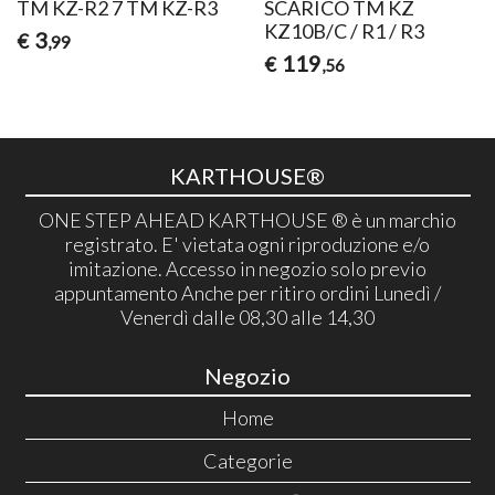
TM KZ-R2 7 TM KZ-R3
SCARICO TM KZ
KZ10B/C / R1 / R3
3
€
,99
119
€
,56
KARTHOUSE®
ONE STEP AHEAD KARTHOUSE ® è un marchio
registrato. E' vietata ogni riproduzione e/o
imitazione. Accesso in negozio solo previo
appuntamento Anche per ritiro ordini Lunedì /
Venerdì dalle 08,30 alle 14,30
Negozio
Home
Categorie