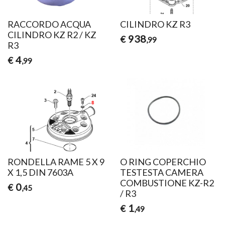
RACCORDO ACQUA
CILINDRO KZ R3
CILINDRO KZ R2 / KZ
938
€
,99
R3
4
€
,99
RONDELLA RAME 5 X 9
O RING COPERCHIO
X 1,5 DIN 7603A
TESTESTA CAMERA
COMBUSTIONE KZ-R2
0
€
,45
/ R3
1
€
,49