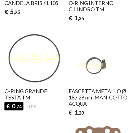
CANDELA BRISK L10S
O-RING INTERNO
CILINDRO TM
5
€
,95
1
€
,35
O-RING GRANDE
FASCETTA METALLO Ø
TESTA TM
18 / 28 mm MANICOTTO
ACQUA
0
€
,74
0,85
1
€
,20