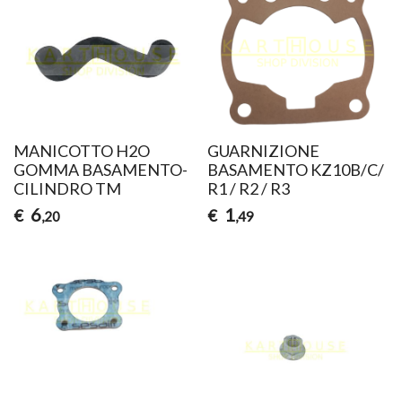
MANICOTTO H2O
GUARNIZIONE
GOMMA BASAMENTO-
BASAMENTO KZ10B/C/
CILINDRO TM
R1 / R2 / R3
6
1
€
€
,20
,49