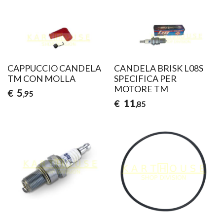
CAPPUCCIO CANDELA
CANDELA BRISK L08S
TM CON MOLLA
SPECIFICA PER
MOTORE TM
5
€
,95
11
€
,85