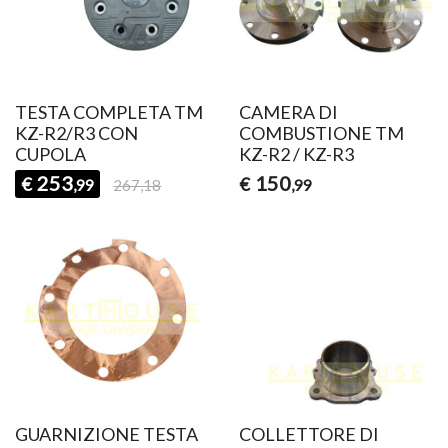
TESTA COMPLETA TM
CAMERA DI
KZ-R2/R3 CON
COMBUSTIONE TM
CUPOLA
KZ-R2 / KZ-R3
253
150
€
€
,99
267,18
,99
GUARNIZIONE TESTA
COLLETTORE DI