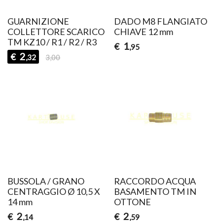
GUARNIZIONE
DADO M8 FLANGIATO
COLLETTORE SCARICO
CHIAVE 12 mm
TM KZ10 / R1 / R2 / R3
1
€
,95
2
€
,32
3,00
BUSSOLA / GRANO
RACCORDO ACQUA
CENTRAGGIO Ø 10,5 X
BASAMENTO TM IN
14 mm
OTTONE
2
2
€
€
,14
,59