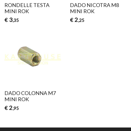
RONDELLE TESTA
DADO NICOTRA M8
MINI ROK
MINI ROK
3
2
€
€
,35
,25
DADO COLONNA M7
MINI ROK
2
€
,95