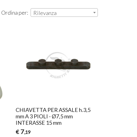
| Ordina per:
Rilevanza
CHIAVETTA PER ASSALE h.3,5
mm A 3 PIOLI - Ø7,5 mm
INTERASSE 15 mm
7
€
,19