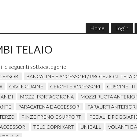
Home
Login
BI TELAIO
i le seguenti sottocategorie:
CCESSORI
BANCALINE E ACCESSORI / PROTEZIONI TELAI
A
CAVI E GUAINE
CERCHI E ACCESSORI
CUSCINETTI
MANDI
MOZZI PORTACORONA
MOZZI RUOTA ANTERIOR
ANTE
PARACATENA E ACCESSORI
PARAURTI ANTERIORI
STERZO
PINZE FRENO E SUPPORTI
PEDALI E POGGIAPI
 ACCESSORI
TELO COPRIKART
UNIBALL
VOLANTI E 
 TELAIO