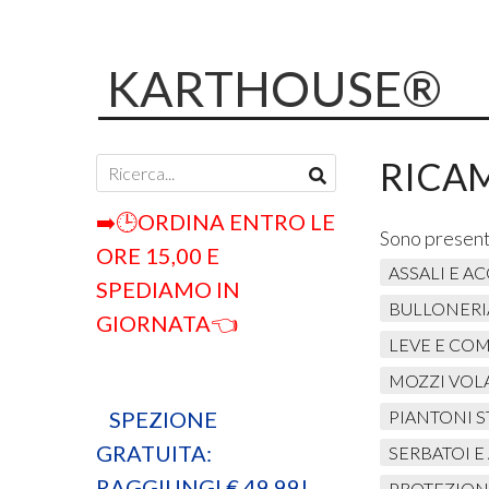
KARTHOUSE®
RICAM
➡️🕒ORDINA ENTRO LE
Sono present
ORE 15,00 E
ASSALI E A
SPEDIAMO IN
BULLONERI
GIORNATA👈
LEVE E CO
MOZZI VOL
SPEZIONE
PIANTONI 
GRATUITA:
SERBATOI E
RAGGIUNGI € 49,99!
PROTEZIONI