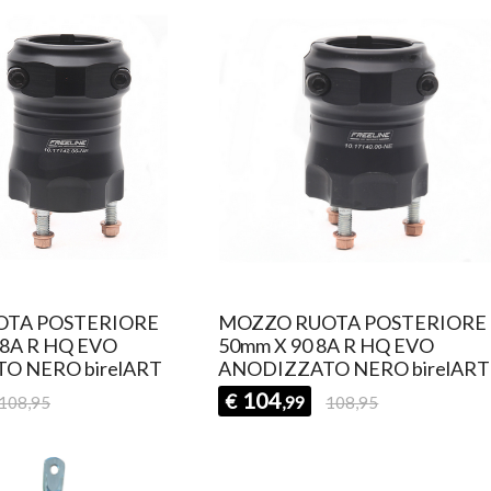
OTA POSTERIORE
MOZZO RUOTA POSTERIORE
 8A R HQ EVO
50mm X 90 8A R HQ EVO
O NERO birelART
ANODIZZATO NERO birelART
104
€
108,95
,99
108,95