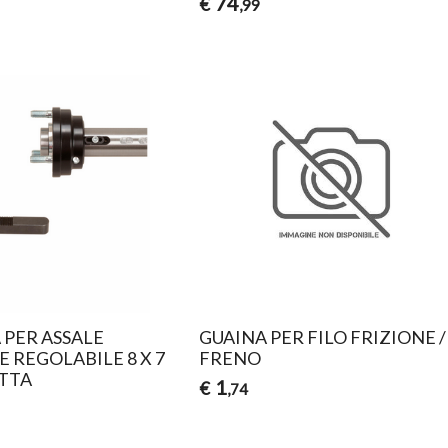
74
€
,99
 PER ASSALE
GUAINA PER FILO FRIZIONE /
 REGOLABILE 8 X 7
FRENO
ATTA
1
€
,74