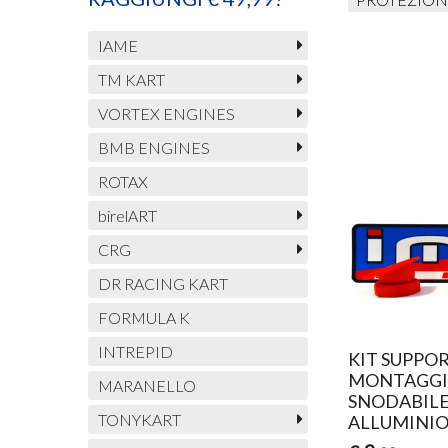
IAME
TM KART
VORTEX ENGINES
BMB ENGINES
ROTAX
birelART
CRG
DR RACING KART
FORMULA K
INTREPID
KIT SUPPO
MONTAGGIO
MARANELLO
SNODABILE 
TONYKART
ALLUMINI