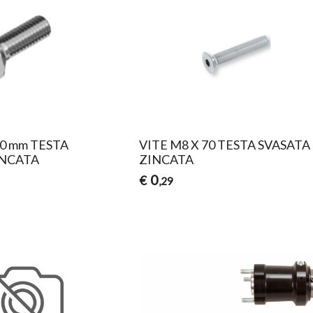
40 mm TESTA
VITE M8 X 70 TESTA SVASATA
INCATA
ZINCATA
0
€
,29