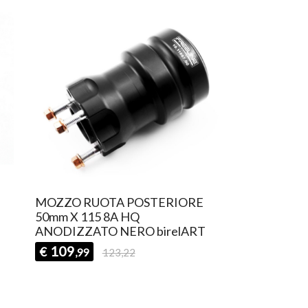
MOZZO RUOTA POSTERIORE
50mm X 115 8A HQ
ANODIZZATO NERO birelART
109
€
,99
123,22