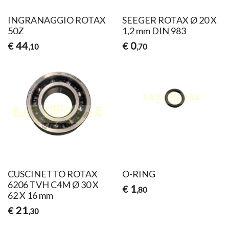
INGRANAGGIO ROTAX
SEEGER ROTAX Ø 20 X
50Z
1,2 mm DIN 983
44
0
€
€
,10
,70
CUSCINETTO ROTAX
O-RING
6206 TVH C4M Ø 30 X
1
€
,80
62 X 16 mm
21
€
,30