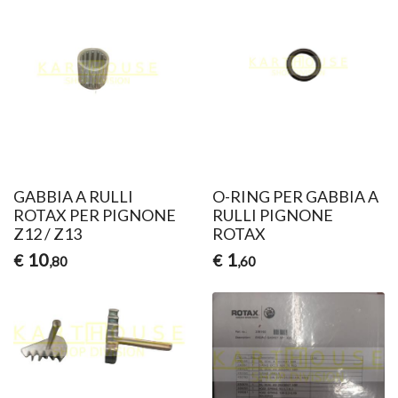
GABBIA A RULLI
O-RING PER GABBIA A
ROTAX PER PIGNONE
RULLI PIGNONE
Z12 / Z13
ROTAX
10
1
€
€
,80
,60