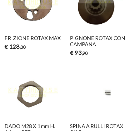
FRIZIONE ROTAX MAX
PIGNONE ROTAX CON
CAMPANA
128
€
,00
93
€
,90
DADO M28 X 1 mm H.
SPINA A RULLI ROTAX