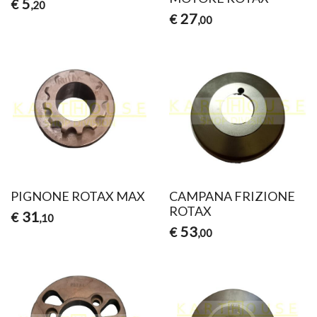
5
€
,20
27
€
,00
PIGNONE ROTAX MAX
CAMPANA FRIZIONE
ROTAX
31
€
,10
53
€
,00