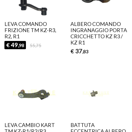
LEVA COMANDO
ALBERO COMANDO
FRIZIONE TM KZ-R3,
INGRANAGGIO PORTA
R2, R1
CRICCHETTO KZ R3 /
KZ R1
49
€
,98
55,75
37
€
,83
LEVA CAMBIO KART
BATTUTA
TM KZ-R1/R2/R3
ECCENTRICA ALBERO