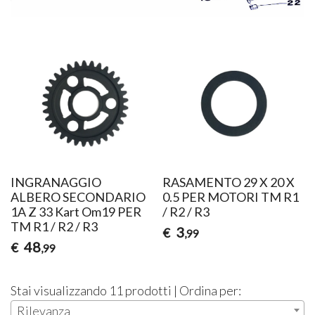
INGRANAGGIO
RASAMENTO 29 X 20 X
ALBERO SECONDARIO
0.5 PER MOTORI TM R1
1A Z 33 Kart Om19 PER
/ R2 / R3
TM R1 / R2 / R3
3
€
,99
48
€
,99
Stai visualizzando 11 prodotti | Ordina per:
Rilevanza