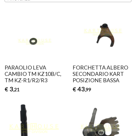
PARAOLIO LEVA
FORCHETTA ALBERO
CAMBIO TM KZ10B/C,
SECONDARIO KART
TM KZ-R1/R2/R3
POSIZIONE BASSA
3
43
€
€
,21
,99