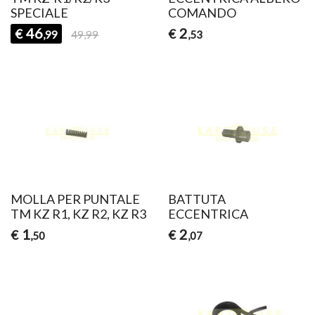
SPECIALE
COMANDO
46
2
€
€
,99
49,99
,53
MOLLA PER PUNTALE
BATTUTA
TM KZ R1, KZ R2, KZ R3
ECCENTRICA
1
2
€
€
,50
,07