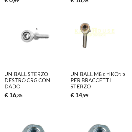
0
16
€
€
,69
,35
UNIBALL STERZO
UNIBALL M8 👉IKO👈
DESTRO CRG CON
PER BRACCETTI
DADO
STERZO
16
14
€
€
,35
,99