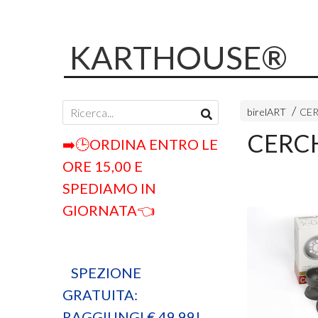
KARTHOUSE®
birelART
CER
CERCH
➡️🕒ORDINA ENTRO LE
ORE 15,00 E
SPEDIAMO IN
GIORNATA👈
SPEZIONE
GRATUITA:
RAGGIUNGI € 49,99!