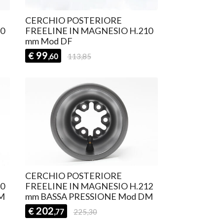
CERCHIO POSTERIORE
30
FREELINE IN MAGNESIO H.210
mm Mod DF
99
€
,60
113,85
CERCHIO POSTERIORE
30
FREELINE IN MAGNESIO H.212
M
mm BASSA PRESSIONE Mod DM
202
€
,77
225,30