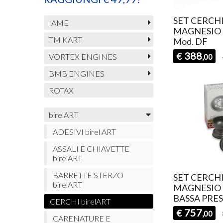
SET CERCHI
IAME
MAGNESIO 
TM KART
Mod. DF
388
€
VORTEX ENGINES
,00
BMB ENGINES
ROTAX
birelART
ADESIVI birel ART
ASSALI E CHIAVETTE
birelART
BARRETTE STERZO
SET CERCHI
birelART
MAGNESIO 
BASSA PRE
CERCHI birelART
757
€
,00
CARENATURE E