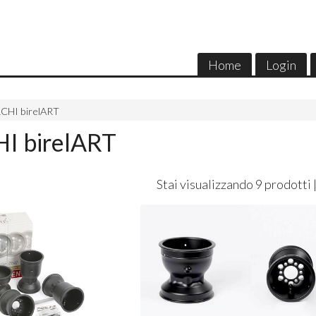
Home
Login
CHI birelART
I birelART
Stai visualizzando 9 prodotti 