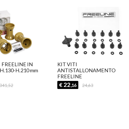
 FREELINE IN
KIT VITI
H.130-H.210 mm
ANTISTALLONAMENTO
FREELINE
22
€
341,52
,16
24,63