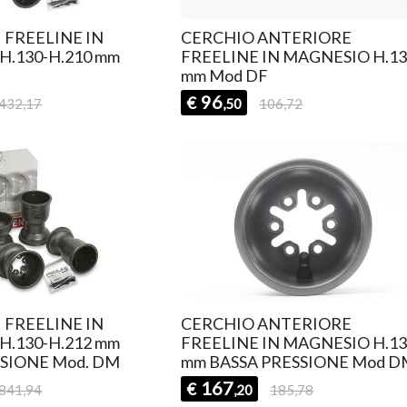
 FREELINE IN
CERCHIO ANTERIORE
H.130-H.210 mm
FREELINE IN MAGNESIO H.1
mm Mod DF
96
€
432,17
,50
106,72
 FREELINE IN
CERCHIO ANTERIORE
H.130-H.212 mm
FREELINE IN MAGNESIO H.1
SSIONE Mod. DM
mm BASSA PRESSIONE Mod D
167
€
841,94
,20
185,78