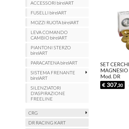
ACCESSORI birelART
FUSELLI birelART
MOZZI RUOTA birelART
LEVA COMANDO
CAMBIO birelART
PIANTONI STERZO
birelART
PARACATENA birelART
SET CERCHI
MAGNESIO 
SISTEMA FRENANTE
Mod. DR
birelART
307
€
,30
SILENZIATORI
D'ASPIRAZIONE
FREELINE
CRG
DR RACING KART