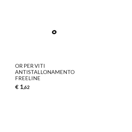
OR PER VITI
ANTISTALLONAMENTO
FREELINE
1
€
,62