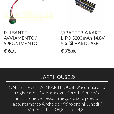
PULSANTE
🚀BATTERIA KART
AVVIAMENTO /
LIPO 5200 mAh 14.8V
SPEGNIMENTO
50c 💣 HARDCASE
6
75
€
€
,95
,00
KARTHOUSE®
ONE STEP AHEAD KARTHOUSE ® è un marchio
registrato. E' vietata ogni riproduzione e/o
imitazione. Accesso in negozio solo previo
appuntamento Anche per ritiro ordini Lunedì /
Venerdì dalle 08,30 alle 14,30