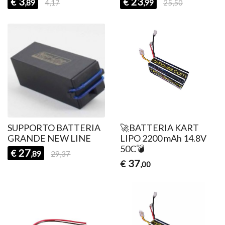
3
23
€
€
,89
4,17
,99
25,50
SUPPORTO BATTERIA
🚀BATTERIA KART
GRANDE NEW LINE
LIPO 2200 mAh 14.8V
50C💣
27
€
,89
29,37
37
€
,00