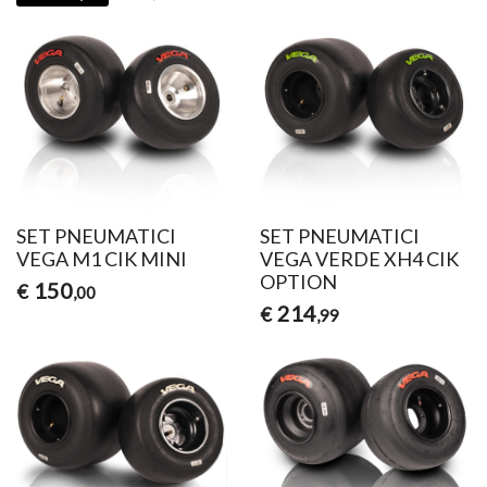
SET PNEUMATICI
SET PNEUMATICI
VEGA M1 CIK MINI
VEGA VERDE XH4 CIK
OPTION
150
€
,00
214
€
,99