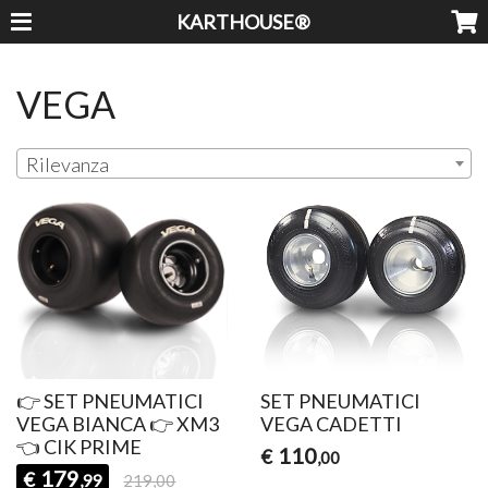
KARTHOUSE®
VEGA
Rilevanza
👉 SET PNEUMATICI
SET PNEUMATICI
VEGA BIANCA 👉 XM3
VEGA CADETTI
👈 CIK PRIME
110
€
,00
179
€
,99
219,00