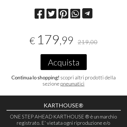
179
,99
€
219,00
Acquista
Continua lo shopping!
scopri altri prodotti della
sezione
pneumatici
KARTHOUSE®
ONE STEP AHEAD KARTHOUSE ® è un marchio
registrato. E' vietata ogni riproduzione e/o