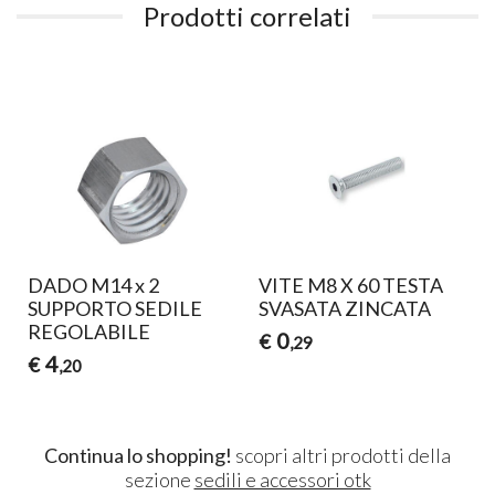
Prodotti correlati
DADO M14 x 2
VITE M8 X 60 TESTA
SUPPORTO SEDILE
SVASATA ZINCATA
REGOLABILE
0
€
,29
4
€
,20
Continua lo shopping!
scopri altri prodotti della
sezione
sedili e accessori otk