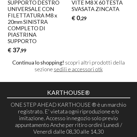
SUPPORTO DESTRO
VITE M8 X 60 TESTA
UNIVERSALE CON
SVASATA ZINCATA
K
FILETTATURA M8 x
0
€
,29
20mm SINISTRA
COMPLETO DI
PIASTRINA
SUPPORTO
37
€
,99
Continua lo shopping!
scopri altri prodotti della
sezione
sedili e accessori otk
KARTHOUSE®
ONE STEP AHEAD KARTHOUSE ® è un marchio
registrato. E' vietata ogni riproduzione e/o
imitazione. Accesso in negozio solo previo
appuntamento Anche per ritiro ordini Lunedì /
Venerdì dalle 08,30 alle 14,30