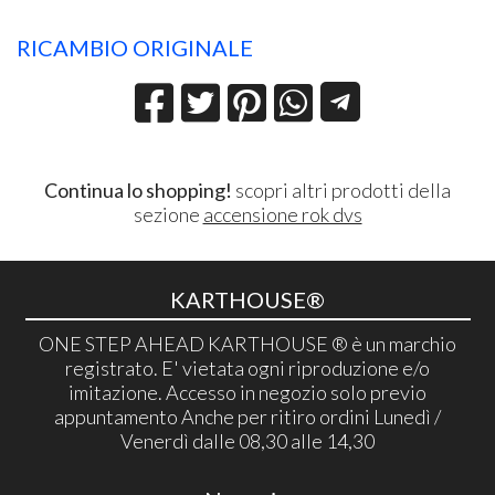
RICAMBIO ORIGINALE
Continua lo shopping!
scopri altri prodotti della
sezione
accensione rok dvs
KARTHOUSE®
ONE STEP AHEAD KARTHOUSE ® è un marchio
registrato. E' vietata ogni riproduzione e/o
imitazione. Accesso in negozio solo previo
appuntamento Anche per ritiro ordini Lunedì /
Venerdì dalle 08,30 alle 14,30