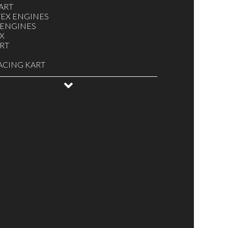
ART
EX ENGINES
 ENGINES
X
ART
ACING KART
MULA K
EPID
ANELLO
YKART
GLIAMENTO, CASCHI, PARACOSTOLE
ISIZIONE DATI
EZZATURA VARIA
ERIE / PULSANTI ACCENSIONE -
GNIMENTO
ELE E CAPPUCCI
URATORI E ACCESSORI
ENATURE
NE KZ / OK / TAG MINIKART
NE KZ / OK / TAG / MINIKART
FICANTI, OLII E SPRAY
LE