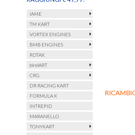
IAME
TM KART
VORTEX ENGINES
BMB ENGINES
ROTAX
birelART
CRG
DR RACING KART
RICAMBI
FORMULA K
INTREPID
MARANELLO
TONYKART