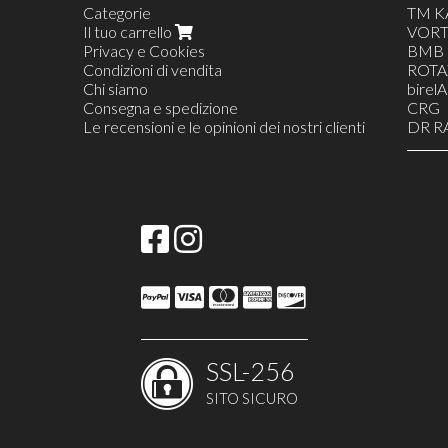
Categorie
TM K
Il tuo carrello
VORT
/
Privacy e Cookies
BMB
Condizioni di vendita
ROTA
Chi siamo
birel
Consegna e spedizione
CRG
Le recensioni e le opinioni dei nostri clienti
DR R
FOR
INTR
MAR
TON
ABBI
ACQU
ATTR
BATT
SPE
CAND
CARB
CAR
SSL-256
CATE
CORO
SITO SICURO
LUBRI
MOL