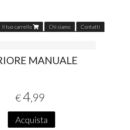
Il tuo carrello
Chi siamo
Contatti
RIORE MANUALE
4
,99
€
Acquista