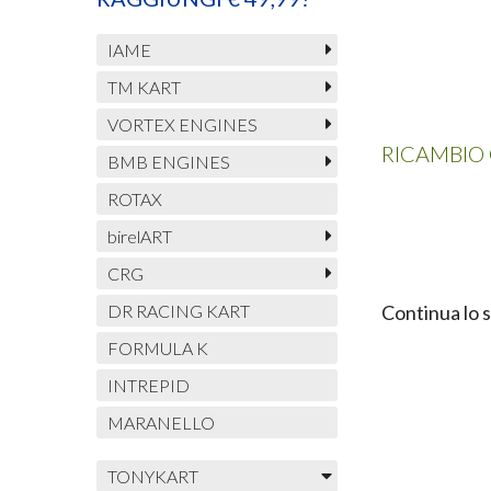
IAME
TM KART
VORTEX ENGINES
RICAMBIO 
BMB ENGINES
ROTAX
birelART
CRG
DR RACING KART
Continua lo 
FORMULA K
INTREPID
MARANELLO
TONYKART