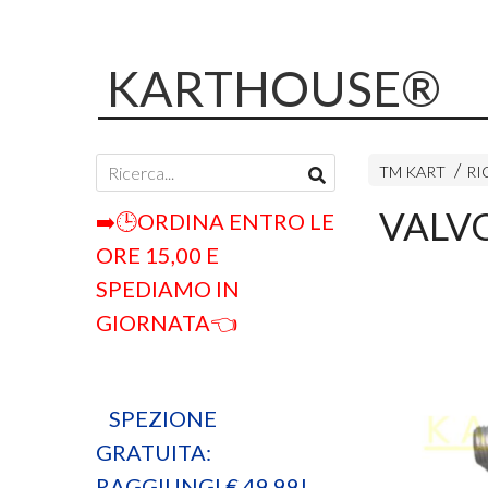
KARTHOUSE®
TM KART
RI
VALV
➡️🕒ORDINA ENTRO LE
ORE 15,00 E
SPEDIAMO IN
GIORNATA👈
SPEZIONE
GRATUITA:
RAGGIUNGI € 49,99!