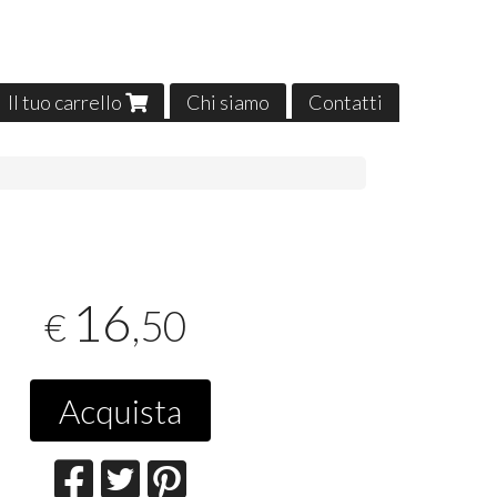
Il tuo carrello
Chi siamo
Contatti
16
,50
€
Acquista