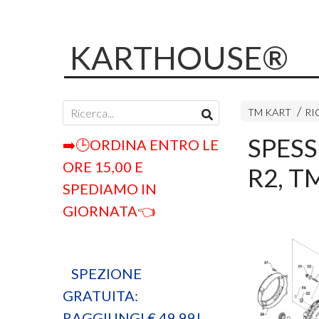
KARTHOUSE®
TM KART
RI
SPESS
➡️🕒ORDINA ENTRO LE
ORE 15,00 E
R2, T
SPEDIAMO IN
GIORNATA👈
SPEZIONE
GRATUITA:
RAGGIUNGI € 49,99!