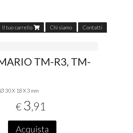
Il tuo carrello
Chi siamo
Contatti
MARIO TM-R3, TM-
 Ø 30 X 18 X 3 mm
3
,91
€
Acquista