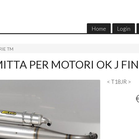
Home
Login
RIE TM
TTA PER MOTORI OK J FIN
< T18JR >