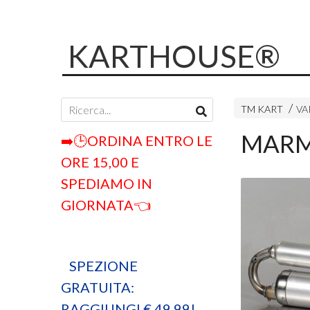
KARTHOUSE®
TM KART
VA
MARMI
➡️🕒ORDINA ENTRO LE
ORE 15,00 E
SPEDIAMO IN
GIORNATA👈
SPEZIONE
GRATUITA:
RAGGIUNGI € 49,99!