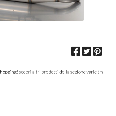
R
shopping!
scopri altri prodotti della sezione
varie tm