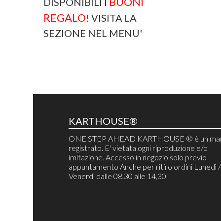
BUONI
DISPONIBILI I
REGALO
! VISITA LA
SEZIONE NEL MENU'
KARTHOUSE®
ONE STEP AHEAD KARTHOUSE ® è un mar
registrato. E' vietata ogni riproduzione e/o
imitazione. Accesso in negozio solo previo
appuntamento Anche per ritiro ordini Lunedì 
Venerdì dalle 08,30 alle 14,30