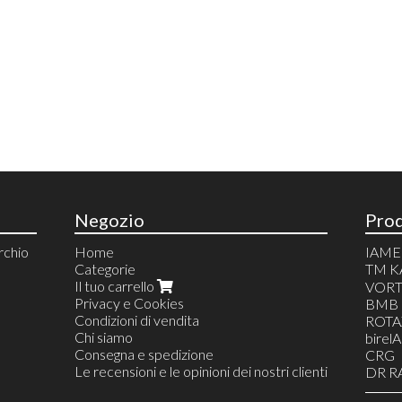
Negozio
Prod
chio
Home
IAME
Categorie
TM K
Il tuo carrello
RICA
VORT
/
Privacy e Cookies
RICA
BMB
Condizioni di vendita
RICA
ROTA
Chi siamo
RICA
birel
Consegna e spedizione
VARI
CRG
Le recensioni e le opinioni dei nostri clienti
TM 14
DR R
RICA
FOR