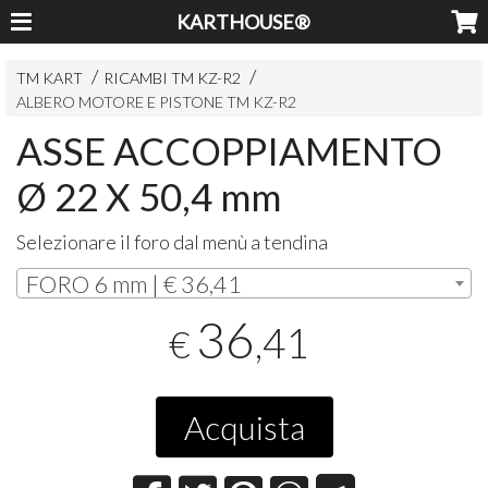
KARTHOUSE®
TM KART
RICAMBI TM KZ-R2
ALBERO MOTORE E PISTONE TM KZ-R2
ASSE ACCOPPIAMENTO
Ø 22 X 50,4 mm
Selezionare il foro dal menù a tendina
FORO 6 mm | € 36,41
36
,41
€
Acquista