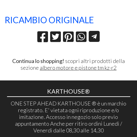
RICAMBIO ORIGINALE
Continua lo shopping!
scopri altri prodotti della
sezione
albero motore e pistone tm kz-r2
KARTHOUSE®
ONE STEP AHEAD KARTHOUSE ® è un marchio
registrato. E' vietata ogni riproduzione e/o
imitazione. Accesso in negozio solo previo
appuntamento Anche per ritiro ordini Lunedì /
Venerdì dalle 08,30 alle 14,30