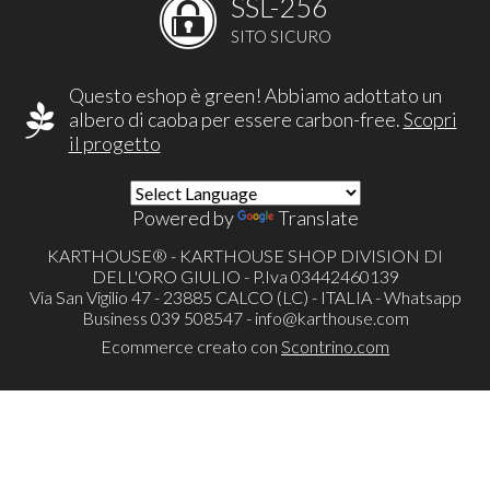
SSL-256
SITO SICURO
Questo eshop è green! Abbiamo adottato un
albero di caoba per essere carbon-free.
Scopri
il progetto
Powered by
Translate
KARTHOUSE® - KARTHOUSE SHOP DIVISION DI
DELL'ORO GIULIO - P.Iva 03442460139
Via San Vigilio 47 - 23885 CALCO (LC) - ITALIA - Whatsapp
Business 039 508547 -
info@karthouse.com
Ecommerce creato con
Scontrino.com