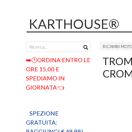
KARTHOUSE®
RICAMBI MOT
TROM
➡️🕒ORDINA ENTRO LE
ORE 15,00 E
CROM
SPEDIAMO IN
GIORNATA👈
SPEZIONE
GRATUITA:
RAGGIUNGI € 49,99!