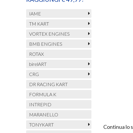
IAME
TM KART
VORTEX ENGINES
BMB ENGINES
ROTAX
birelART
CRG
DR RACING KART
FORMULA K
INTREPID
MARANELLO
TONYKART
Continua lo 