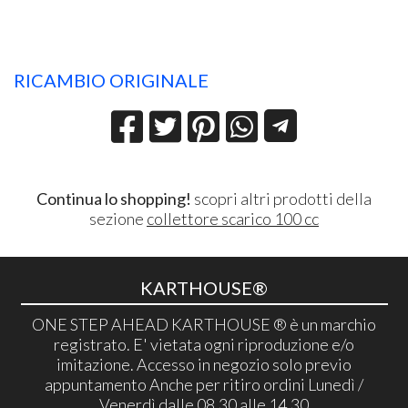
RICAMBIO ORIGINALE
Continua lo shopping!
scopri altri prodotti della
sezione
collettore scarico 100 cc
KARTHOUSE®
ONE STEP AHEAD KARTHOUSE ® è un marchio
registrato. E' vietata ogni riproduzione e/o
imitazione. Accesso in negozio solo previo
appuntamento Anche per ritiro ordini Lunedì /
Venerdì dalle 08,30 alle 14,30