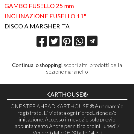
GAMBO FUSELLO 25 mm
INCLINAZIONE FUSELLO 11°
DISCO A MARGHERITA
Continua lo shopping!
scopri altri prodotti della
sezione
maranello
KARTHOUSE®
ONE STEP AHEAD KARTHOUSE ® è un marchio
registrato. E' vietata ogni riproduzione e/o
imitazione. Accesso in negozio solo previo
appuntamento Anche per ritiro ordini Lunedì /
Venerdì dalle 08,30 alle 14,30