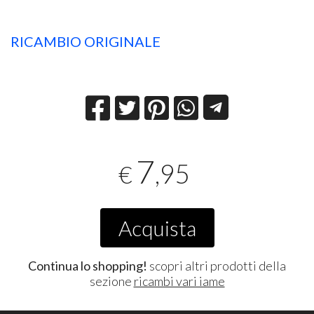
RICAMBIO ORIGINALE
7
,95
€
Acquista
Continua lo shopping!
scopri altri prodotti della
sezione
ricambi vari iame