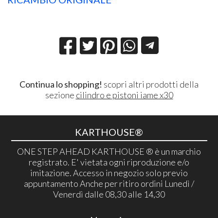
Continua lo shopping!
scopri altri prodotti della
sezione
cilindro e pistoni iame x30
KARTHOUSE®
ONE STEP AHEAD KARTHOUSE ® è un marchio
registrato. E' vietata ogni riproduzione e/o
imitazione. Accesso in negozio solo previo
appuntamento Anche per ritiro ordini Lunedì /
Venerdì dalle 08,30 alle 14,30