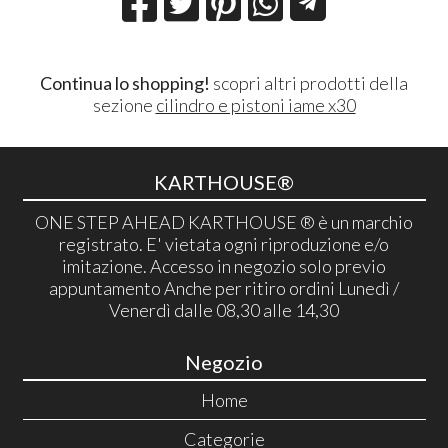
Continua lo shopping!
scopri altri prodotti della
sezione
cilindro e pistoni iame x30
KARTHOUSE®
ONE STEP AHEAD KARTHOUSE ® è un marchio
registrato. E' vietata ogni riproduzione e/o
imitazione. Accesso in negozio solo previo
appuntamento Anche per ritiro ordini Lunedì /
Venerdì dalle 08,30 alle 14,30
Negozio
Home
Categorie