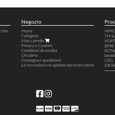
Negozio
Prod
chio
Home
IAME
Categorie
RICA
TM K
Il tuo carrello
RICA
VORT
/
Privacy e Cookies
RICA
BMB
Condizioni di vendita
ROTA
Chi siamo
birel
Consegna e spedizione
CRG
Le recensioni e le opinioni dei nostri clienti
DR R
FOR
INTR
MAR
TON
ABBI
ACQU
ATTR
BATT
SPE
CAND