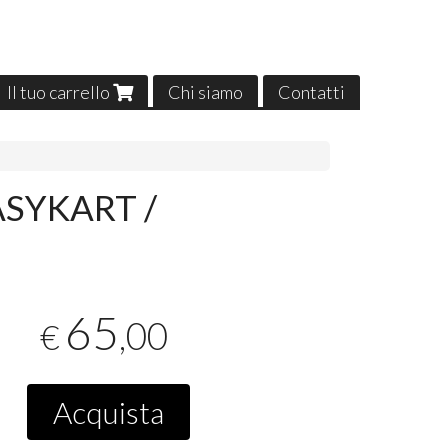
Il tuo carrello
Chi siamo
Contatti
SYKART /
65
,00
€
Acquista