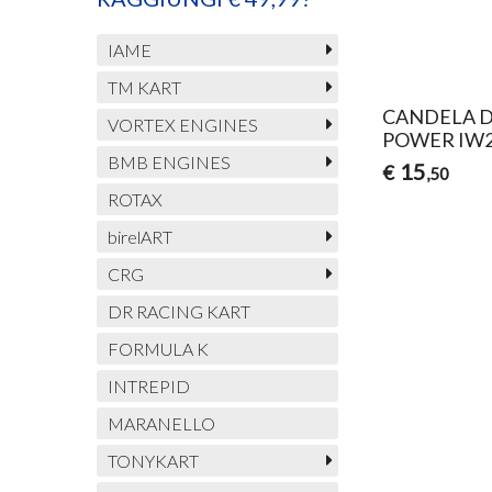
IAME
TM KART
CANDELA D
VORTEX ENGINES
POWER IW
BMB ENGINES
15
€
,50
ROTAX
birelART
CRG
DR RACING KART
FORMULA K
INTREPID
MARANELLO
TONYKART