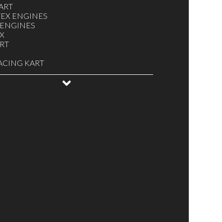
ART
EX ENGINES
 ENGINES
X
ART
ACING KART
MULA K
EPID
ANELLO
YKART
GLIAMENTO, CASCHI, PARACOSTOLE
ISIZIONE DATI
EZZATURA VARIA
ERIE / PULSANTI ACCENSIONE -
GNIMENTO
ELE E CAPPUCCI
URATORI E ACCESSORI
ENATURE
NE KZ / OK / TAG MINIKART
NE KZ / OK / TAG / MINIKART
FICANTI, OLII E SPRAY
LE