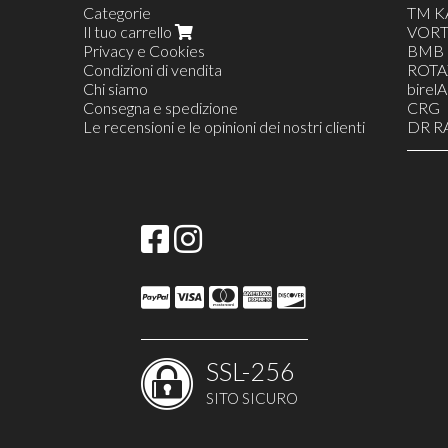
Categorie
TM K
Il tuo carrello
VORT
/
Privacy e Cookies
BMB
Condizioni di vendita
ROTA
Chi siamo
birel
Consegna e spedizione
CRG
Le recensioni e le opinioni dei nostri clienti
DR R
FOR
INTR
MAR
TON
ABBI
ACQU
ATTR
BATT
SPE
CAND
CARB
CAR
SSL-256
CATE
CORO
SITO SICURO
LUBRI
MOL