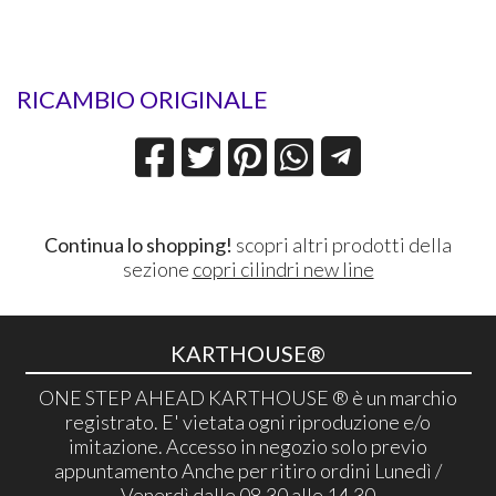
RICAMBIO ORIGINALE
Continua lo shopping!
scopri altri prodotti della
sezione
copri cilindri new line
KARTHOUSE®
ONE STEP AHEAD KARTHOUSE ® è un marchio
registrato. E' vietata ogni riproduzione e/o
imitazione. Accesso in negozio solo previo
appuntamento Anche per ritiro ordini Lunedì /
Venerdì dalle 08,30 alle 14,30