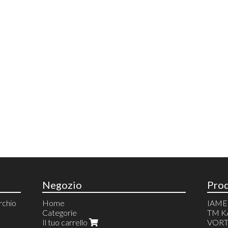
Negozio
Prod
chio
Home
IAME
Categorie
TM K
Il tuo carrello
VORT