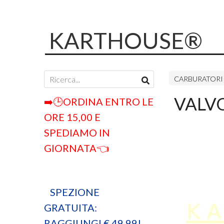
KARTHOUSE®
CARBURATORI 
VALVO
➡️🕒ORDINA ENTRO LE
ORE 15,00 E
SPEDIAMO IN
GIORNATA👈
SPEZIONE
GRATUITA:
RAGGIUNGI € 49,99!