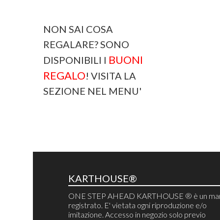
NON SAI COSA
REGALARE? SONO
BUONI
DISPONIBILI I
REGALO
! VISITA LA
SEZIONE NEL MENU'
KARTHOUSE®
ONE STEP AHEAD KARTHOUSE ® è un mar
registrato. E' vietata ogni riproduzione e/o
imitazione. Accesso in negozio solo previo