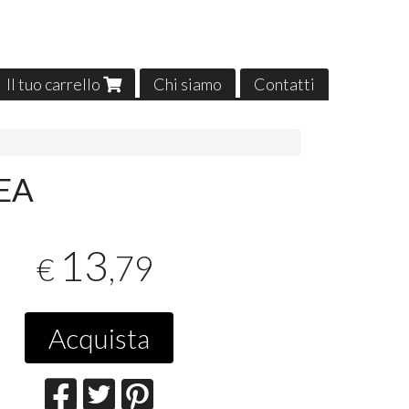
Il tuo carrello
Chi siamo
Contatti
EA
13
,79
€
Acquista