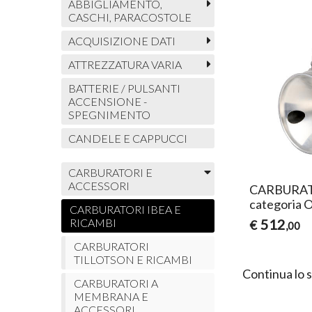
ABBIGLIAMENTO,
CASCHI, PARACOSTOLE
ACQUISIZIONE DATI
ATTREZZATURA VARIA
BATTERIE / PULSANTI
ACCENSIONE -
SPEGNIMENTO
CANDELE E CAPPUCCI
CARBURATORI E
ACCESSORI
CARBURAT
categoria 
CARBURATORI IBEA E
RICAMBI
512
€
,00
CARBURATORI
TILLOTSON E RICAMBI
Continua lo 
CARBURATORI A
MEMBRANA E
ACCESSORI