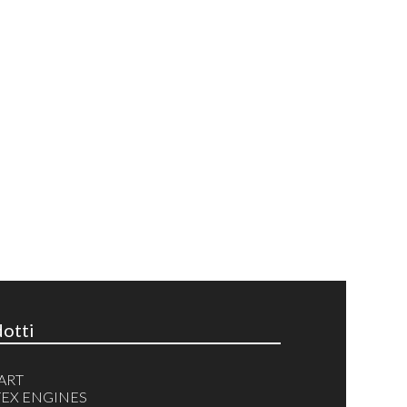
otti
ART
EX ENGINES