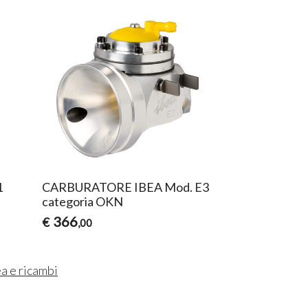
1
CARBURATORE IBEA Mod. E3
categoria OKN
366
€
,00
ea e ricambi