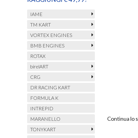
IAME
TM KART
VORTEX ENGINES
BMB ENGINES
ROTAX
birelART
CRG
DR RACING KART
FORMULA K
INTREPID
Continua lo 
MARANELLO
TONYKART