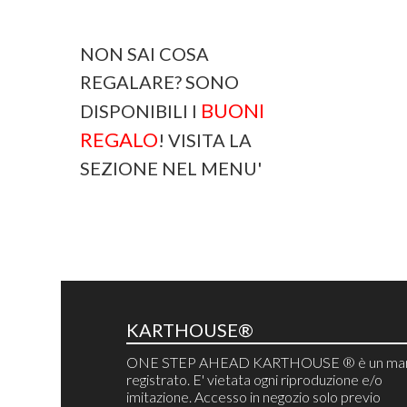
NON SAI COSA
REGALARE? SONO
BUONI
DISPONIBILI I
REGALO
! VISITA LA
SEZIONE NEL MENU'
KARTHOUSE®
ONE STEP AHEAD KARTHOUSE ® è un mar
registrato. E' vietata ogni riproduzione e/o
imitazione. Accesso in negozio solo previo