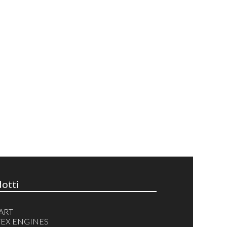
otti
ART
EX ENGINES