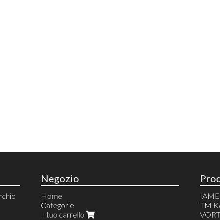
Negozio
Prod
chio
Home
IAME
Categorie
TM K
Il tuo carrello
VORT