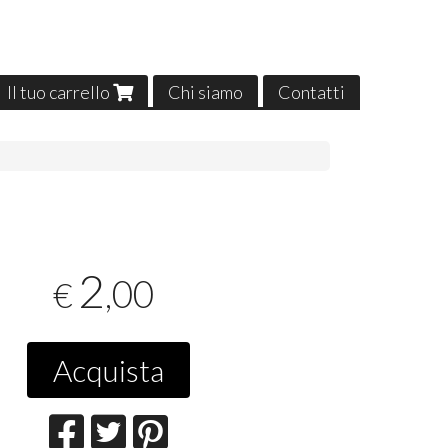
Il tuo carrello
Chi siamo
Contatti
2
,00
€
Acquista