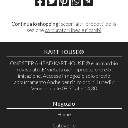
Continua lo shopping!
scopri altri prodotti della
sezione
carburatori ibea e ricambi
KARTHOUSE®
ONE STEP AHEAD KARTHOUSE ® è un marchio
registrato. E' vietata ogni riproduzione e/o
imitazione. Accesso in negozio solo previo
appuntamento Anche per ritiro ordini Lunedì /
Venerdì dalle 08,30 alle 14,30
Negozio
Home
Categorie