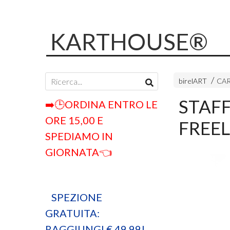
KARTHOUSE®
birelART
CAR
STAF
➡️🕒ORDINA ENTRO LE
ORE 15,00 E
FREEL
SPEDIAMO IN
GIORNATA👈
SPEZIONE
GRATUITA:
RAGGIUNGI € 49,99!