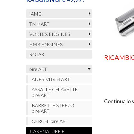
IAME
TM KART
VORTEX ENGINES
BMB ENGINES
ROTAX
RICAMBI
birelART
ADESIVI birel ART
ASSALI E CHIAVETTE
birelART
Continua lo 
BARRETTE STERZO
birelART
CERCHI birelART
CARENATURE E