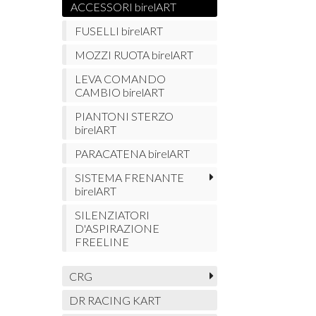
ACCESSORI birelART
FUSELLI birelART
MOZZI RUOTA birelART
LEVA COMANDO
CAMBIO birelART
PIANTONI STERZO
birelART
PARACATENA birelART
SISTEMA FRENANTE
birelART
SILENZIATORI
D'ASPIRAZIONE
FREELINE
CRG
DR RACING KART