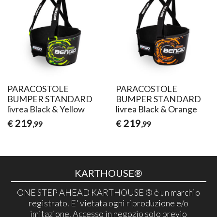
PARACOSTOLE
PARACOSTOLE
BUMPER STANDARD
BUMPER STANDARD
livrea Black & Yellow
livrea Black & Orange
219
219
€
€
,99
,99
KARTHOUSE®
ONE STEP AHEAD KARTHOUSE ® è un marchio
registrato. E' vietata ogni riproduzione e/o
imitazione. Accesso in negozio solo previo